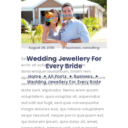
Home
Services
Media
Contact
August 28, 2016
in
business
,
consulting
Wedding Jewellery For
Sed ut perspiciatis, unde omnis iste natus
Every Bride
error sit voluptatem accusantium
doloremque laudantium, totam rem
Home
All Posts
Business
aperiam eaque ipsa, quae ab illo inventore
Wedding Jewellery For Every Bride
veritatis et quasi architecto beatae vitae
dicta sunt, explicabo. Nemo enim ipsam
voluptatem, quia voluptas sit, aspernatur
aut odit aut fugit, sed quia consequuntur
magni dolores eos, qui ratione voluptatem
sequi nesciunt, neque porro quisquam est,
qui dolorem ipsum, quia dolor sit, amet,
consectetur, adipisci velit, sed quia non