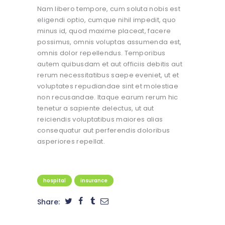
Nam libero tempore, cum soluta nobis est
eligendi optio, cumque nihil impedit, quo
minus id, quod maxime placeat, facere
possimus, omnis voluptas assumenda est,
omnis dolor repellendus. Temporibus
autem quibusdam et aut officiis debitis aut
rerum necessitatibus saepe eveniet, ut et
voluptates repudiandae sint et molestiae
non recusandae. Itaque earum rerum hic
tenetur a sapiente delectus, ut aut
reiciendis voluptatibus maiores alias
consequatur aut perferendis doloribus
asperiores repellat.
hospital
insurance
Share: