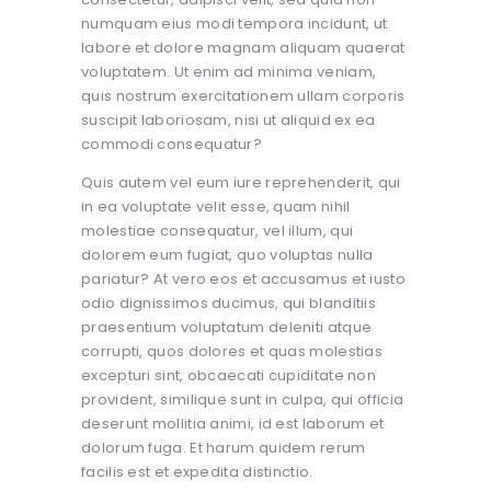
numquam eius modi tempora incidunt, ut
labore et dolore magnam aliquam quaerat
voluptatem. Ut enim ad minima veniam,
quis nostrum exercitationem ullam corporis
suscipit laboriosam, nisi ut aliquid ex ea
commodi consequatur?
Quis autem vel eum iure reprehenderit, qui
in ea voluptate velit esse, quam nihil
molestiae consequatur, vel illum, qui
dolorem eum fugiat, quo voluptas nulla
pariatur? At vero eos et accusamus et iusto
odio dignissimos ducimus, qui blanditiis
praesentium voluptatum deleniti atque
corrupti, quos dolores et quas molestias
excepturi sint, obcaecati cupiditate non
provident, similique sunt in culpa, qui officia
deserunt mollitia animi, id est laborum et
dolorum fuga. Et harum quidem rerum
facilis est et expedita distinctio.