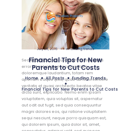
Home
Services
Media
Contact
July 28, 2016
in
funding trends
Financial Tips for New
Sed ut perspiciatis, unde omnis iste natus
Parents to Cut Costs
error sit voluptatem accusantium
doloremque laudantium, totam rem
Home
All Posts
Funding Trends
aperiam eaque ipsa, quae ab illo inventore
veritatis et quasi architecto beatae vitae
Financial Tips for New Parents to Cut Costs
dicta sunt, explicabo. Nemo enim ipsam
voluptatem, quia voluptas sit, aspernatur
aut odit aut fugit, sed quia consequuntur
magni dolores eos, qui ratione voluptatem
sequi nesciunt, neque porro quisquam est,
qui dolorem ipsum, quia dolor sit, amet,
consectetur, adipisci velit, sed quia non