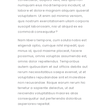
numquam eius modi tempora incidunt, ut
labore et dolore magnam aliquam quaerat
voluptatem. Ut enim ad minima veniam,
quis nostrum exercitationem ullam corporis
suscipit laboriosam, nisi ut aliquid ex ea
commodi consequatur?
Nam libero tempore, cum soluta nobis est
eligendi optio, cumque nihil impedit, quo
minus id, quod maxime placeat, facere
possimus, omnis voluptas assumenda est,
omnis dolor repellendus. Temporibus
autem quibusdam et aut officiis debitis aut
rerum necessitatibus saepe eveniet, ut et
voluptates repudiandae sint et molestiae
non recusandae. Itaque earum rerum hic
tenetur a sapiente delectus, ut aut
reiciendis voluptatibus maiores alias
consequatur aut perferendis doloribus
asperiores repellat.